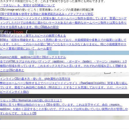
カスタマイズ前提だからこそ、これまで実現できなかった要件にも対応できます。
「できない」を、実現するEC構築について
CSSのimage-setの使いどころ｜背景画像レスポンシブの最適解の関連記事
CSSで背景画像を使用する理由と画像遅延読み込み＋メディアクエリ対応
弊社はページスピードインサイト対策を施したホームページ制作を提供しています。普通にコーデ
ィングしただけでは合格点に届かないケースがあるため一般的なホームページ制作とは異なる作り
方をする箇所もあります。特にCSS絡みの部分
BEMのデメリット｜保守とスピードの狭間で考える
BEMは「役割を明確化する」という思想に基づいており、大規模開発や多数人での協業には適して
います。しかし、このルールが逆に “縛り” になるケースも少なくありません。特に小規模案件やス
ピード重視の開発において、ルール遵守
marginの相殺、paddingの活用とCSSボックスモデル
全てのHTMLタグはそれぞれパディング（padding）・ボーダー（border）・マージン（margin）と3
種類の領域を持っています。これをボックスモデルと言います。それぞれの領域を正しく理解する
ことはCSSの基本と
インラインCSSの書き方・使い方、style属性の活用方法
弊社はホームページ制作する上でページスピードインサイト（PageSpeed Insights）対策も取り組ん
でいます。最低でも納品時に合格点（90点以上）とすることを意識しております。 ただ、ページス
ピードインサイト側の
リセットCSSとNormalize.cssの使い分け方とは？
最初に言うと弊社は独自のリセットCSSを使用しています。これは文字サイズ、余白（margin、
padding）を細かく設定することが多いので、デフォルトでは何も効いていない状態の方が管理しや
すいからです。 リセットCSS