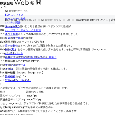
MENU
Webの間のサービス
ECカスタマイズ
ホームページ制作
[現在位置]
Webの間
HOME
Webの間のコラム
CSS
CSSのimage-setの使いどこ
システム開発
CSSのimage-setの使いどころ｜背景画像レスポンシブの最適解
モバイルSEO
CSS
ページスピードインサイト対策
ここまで、レスポンシブ画像の仕組みとして次の2つを整理しました。
ネット集客
srcset → 画像サイズの最適化
クローラー解析
picture → 画像フォーマットの切り替え
運営メディア
しかし、これらはすべてimgタグの画像を対象とした技術です。
日本の旅侍
Web制作では、もう一つ重要な画像の使い方があります。それがCSSの背景画像（background-
About Moi
image）です。
ペットdeペット
背景画像にはsrcsetやpictureは使えません。
新規メディアサイト立ち上げメンバー募集！
そこで使われるのがimage-setです。
情報発信
image-setとは何か
サーチコンソール
image-setは、CSSで複数の画像候補を指定する仕組みです。
コラム
background-image: image-set(
基本情報
url(image.jpg) 1x,
会社概要
url(image@2x.jpg) 2x
プライバシーポリシー
);
この指定では、ブラウザが環境に応じて画像を選択します。
環境
選択される画像
通常ディスプレイ
image.jpg
高解像度ディスプレイ
image@2x.jpg
つまりimage-setは、ディスプレイ解像度に応じた画像切替を行う仕組みです。
なぜbackground-imageでも最適化が必要なのか
Web制作では、装飾画像が背景として使われることが多くあります。
例えば次のようなケースです。