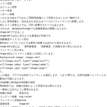
メイン背景
セクション背景
バナー背景
パターン画像
これらは imgタグではなくCSS背景画像として実装されることが一般的です。
しかし背景画像も、読み込まれる以上はページのパフォーマンスに影響します。
特にメイン背景などでは、LCPに影響するケースもあります。
そのため、background-imageでも画像最適化が重要になります。
image-setでできること
image-setでは主に次のような最適化が可能です。
高解像度ディスプレイ対応
Retinaディスプレイなどでは通常の画像ではぼやけて表示されます。
image-setを使えば、「通常解像度」「高解像度」の画像を切り替えられます。
フォーマット切り替え
image-setはフォーマット指定にも対応しています。
background-image: image-set(
url(image.avif) type("image/avif"),
url(image.webp) type("image/webp"),
url(image.jpg) type("image/jpeg")
);
この場合、ブラウザは対応フォーマットを選択します。つまりCSSでも、次世代画像フォーマットの
配信が可能になります。
img画像とbackground画像の役割
Web制作では、画像の役割によって実装方法が変わります。
一般的には次のように整理されます。
画像の役割
実装方法
コンテンツ画像
img + srcset
フォーマット切替
picture
装飾背景
image-set