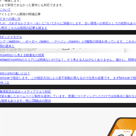
計・構築します。
れまで実現できなかった要件にも対応できます。
について
模サイトとチーム開発の関連記事
レクターの使い方
したが、入れ子セレクター（＆）についてさらに深掘りします。古い環境への対応としての役割もあり
明示 こちらは前回の記事も踏まえ
CSSボックスモデル
グ（padding）・ボーダー（border）・マージン（margin）と3種類の領域を持っています。
SSの基本と
 Insightsから考える軽量化の現実
ageSpeed Insightsのスコアには関係ないのでは？」そう考える人は少なくありません。 確かに、B
remとemの違いとは？
font-sizeで指定します。この指定方法により若干挙動が異なるので注意が必要です。まずfont-siz
em（エ
画像遅延読み込み＋メディアクエリ対応
対策を施したホームページ制作を提供しています。普通にコーディングしただけでは合格点に届かな
箇所もあります。特にCSS絡みの部分