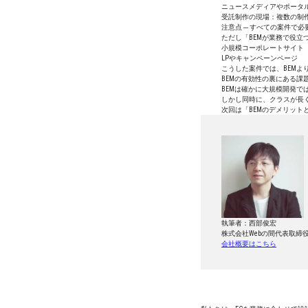
ニュースメディアやポータ
受託制作の現場：複数の制
注意点 ─ すべての案件で
ただし「BEMが業務で役立
小規模コーポレートサイト
LPやキャンペーンページ
こうした案件では、BEMより
BEMの有効性の裏にある課
BEMは確かに大規模開発で
しかし同時に、クラスが長く
次回は「BEMのデメリッ
執筆者：西部俊宏
株式会社Webの間代表取締
会社概要はこちら