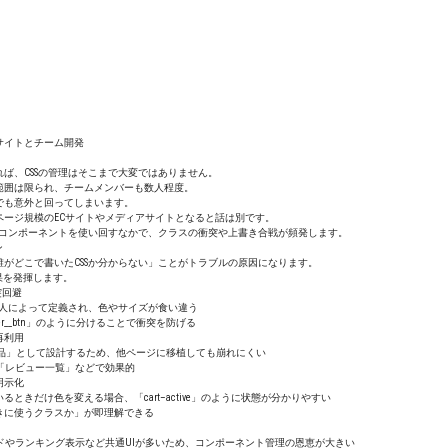
模サイトとチーム開発
ば、CSSの管理はそこまで大変ではありません。
範囲は限られ、チームメンバーも数人程度。
でも意外と回ってしまいます。
ページ規模のECサイトやメディアサイトとなると話は別です。
、コンポーネントを使い回すなかで、クラスの衝突や上書き合戦が頻発します。
ン
がどこで書いたCSSか分からない」ことがトラブルの原因になります。
果を発揮します。
突回避
数人によって定義され、色やサイズが食い違う
/ footer__btn」のように分けることで衝突を防げる
再利用
した部品」として設計するため、他ページに移植しても崩れにくい
「レビュー一覧」などで効果的
明示化
ときだけ色を変える場合、「cart–active」のように状態が分かりやすい
きに使うクラスか」が即理解できる
ドやランキング表示など共通UIが多いため、コンポーネント管理の恩恵が大きい