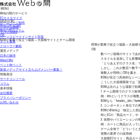
MENU
Webの間のサービス
ECカスタマイズ
[現在位置]
ホームページ制作
Webの間
HOME
システム開発
Webの間のコラム
モバイルSEO
CSS
ページスピードインサイト対策
BEMが業務で役立つ場面 ─ 大規模サイトとチーム開発
ネット集客
BEMが業務で役立つ場面 ─ 大規
クローラー解析
CSS
運営メディア
数ページ規模のサイトであれ
日本の旅侍
スタイルを追加しても影響
About Moi
「とりあえずのクラス名」
ペットdeペット
しかし、これが数百〜数千
新規メディアサイト立ち上げメンバー募集！
複数人が同時にCSSを書き
情報発信
BEMが役立つ具体的なシー
サーチコンソール
こうした大規模開発では「誰
コラム
BEMは次のような場面で効
基本情報
1.チーム開発でのクラス衝
会社概要
例：btnというクラスが複
プライバシーポリシー
BEMなら「header__btn 
お問い合わせ
2. コンポーネント単位での
BEMのBlockは「独立
特にECの「商品カード」や
3. 状態やバリエーションの
例：カートに商品が入っている
チーム全体で「どういうと
実際の業界での採用例
大規模ECサイト：商品カー