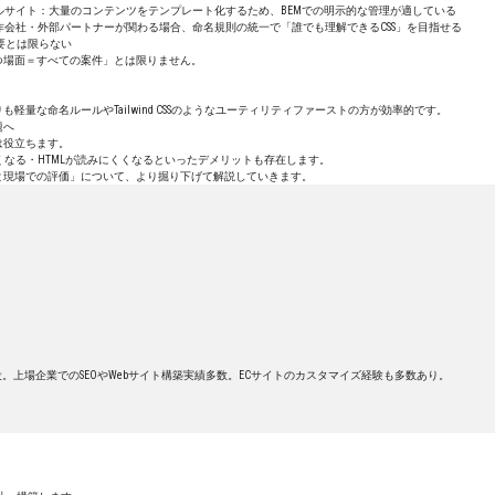
ルサイト：大量のコンテンツをテンプレート化するため、BEMでの明示的な管理が適している
作会社・外部パートナーが関わる場合、命名規則の統一で「誰でも理解できるCSS」を目指せる
必要とは限らない
つ場面＝すべての案件」とは限りません。
も軽量な命名ルールやTailwind CSSのようなユーティリティファーストの方が効率的です。
題へ
は役立ちます。
なる・HTMLが読みにくくなるといったデメリットも存在します。
トと現場での評価」について、より掘り下げて解説していきます。
役。上場企業でのSEOやWebサイト構築実績多数。ECサイトのカスタマイズ経験も多数あり。