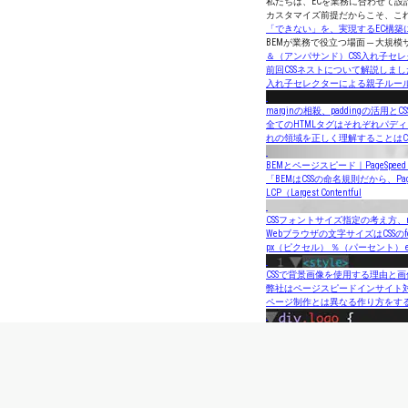
私たちは、ECを業務に合わせて設
カスタマイズ前提だからこそ、こ
「できない」を、実現するEC構築
BEMが業務で役立つ場面 ─ 大規
＆（アンパサンド）CSS入れ子セ
前回CSSネストについて解説しま
入れ子セレクターによる親子ルール
marginの相殺、paddingの活用と
全てのHTMLタグはそれぞれパディン
れの領域を正しく理解することはC
BEMとページスピード｜PageSpeed
「BEMはCSSの命名規則だから、P
LCP（Largest Contentful
CSSフォントサイズ指定の考え方、
Webブラウザの文字サイズはCSSの
px（ピクセル） ％（パーセント） 
CSSで背景画像を使用する理由と
弊社はページスピードインサイト
ページ制作とは異なる作り方をする