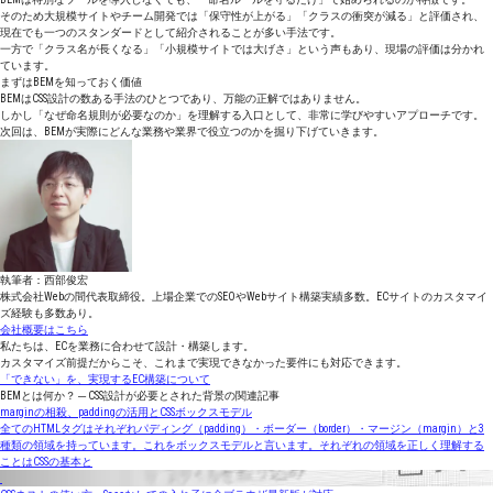
そのため大規模サイトやチーム開発では「保守性が上がる」「クラスの衝突が減る」と評価され、
現在でも一つのスタンダードとして紹介されることが多い手法です。
一方で「クラス名が長くなる」「小規模サイトでは大げさ」という声もあり、現場の評価は分かれ
ています。
まずはBEMを知っておく価値
BEMはCSS設計の数ある手法のひとつであり、万能の正解ではありません。
しかし「なぜ命名規則が必要なのか」を理解する入口として、非常に学びやすいアプローチです。
次回は、BEMが実際にどんな業務や業界で役立つのかを掘り下げていきます。
執筆者：西部俊宏
株式会社Webの間代表取締役。上場企業でのSEOやWebサイト構築実績多数。ECサイトのカスタマイ
ズ経験も多数あり。
会社概要はこちら
私たちは、ECを業務に合わせて設計・構築します。
カスタマイズ前提だからこそ、これまで実現できなかった要件にも対応できます。
「できない」を、実現するEC構築について
BEMとは何か？ ─ CSS設計が必要とされた背景の関連記事
marginの相殺、paddingの活用とCSSボックスモデル
全てのHTMLタグはそれぞれパディング（padding）・ボーダー（border）・マージン（margin）と3
種類の領域を持っています。これをボックスモデルと言います。それぞれの領域を正しく理解する
ことはCSSの基本と