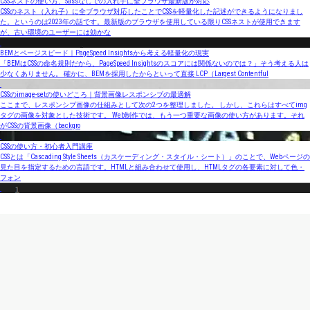
CSSネストの使い方、Sassなしでの入れ子に全ブラウザ最新版が対応
CSSのネスト（入れ子）に全ブラウザ対応したことでCSSを軽量化した記述ができるようになりまし
た。というのは2023年の話です。最新版のブラウザを使用している限りCSSネストが使用できます
が、古い環境のユーザーには効かな
BEMとページスピード｜PageSpeed Insightsから考える軽量化の現実
「BEMはCSSの命名規則だから、PageSpeed Insightsのスコアには関係ないのでは？」そう考える人は
少なくありません。 確かに、BEMを採用したからといって直接 LCP（Largest Contentful
CSSのimage-setの使いどころ｜背景画像レスポンシブの最適解
ここまで、レスポンシブ画像の仕組みとして次の2つを整理しました。 しかし、これらはすべてimg
タグの画像を対象とした技術です。 Web制作では、もう一つ重要な画像の使い方があります。それ
がCSSの背景画像（backgro
CSSの使い方・初心者入門講座
CSSとは「Cascading Style Sheets（カスケーディング・スタイル・シート）」のことで、Webページの
見た目を指定するための言語です。HTMLと組み合わせて使用し、HTMLタグの各要素に対して色・
フォン