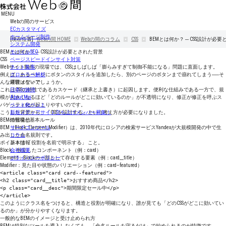
MENU
Webの間のサービス
ECカスタマイズ
ホームページ制作
[現在位置]
Webの間
HOME
Webの間のコラム
CSS
BEMとは何か？ ─ CSS設計が必
システム開発
BEMとは何か？ ─ CSS設計が必要とされた背景
モバイルSEO
CSS
ページスピードインサイト対策
Webサイト制作の現場では、CSSはしばしば「膨らみすぎて制御不能になる」問題に直面します。
ネット集客
例えば、あるページにボタンのスタイルを追加したら、別のページのボタンまで崩れてしまう──そ
クローラー解析
んな経験はないでしょうか。
運営メディア
これはCSSの特性である
日本の旅侍
カスケード（継承と上書き）
に起因します。便利な仕組みである一方で、規
模が大きくなるほど「どのルールがどこに効いているのか」が不透明になり、修正が修正を呼ぶス
About Moi
パゲッティ化が起こりやすいのです。
ペットdeペット
こうした背景から、「CSSを設計する」という考え方が必要になりました。
新規メディアサイト立ち上げメンバー募集！
BEMの登場と基本ルール
情報発信
BEM（Block, Element, Modifier）は、2010年代にロシアの検索サービスYandexが大規模開発の中で生
サーチコンソール
み出した命名規則です。
コラム
ポイントは 「役割を名前で明示する」 こと。
基本情報
Block：独立したコンポーネント（例：card）
会社概要
Element：Blockの一部として存在する要素（例：card__title）
プライバシーポリシー
Modifier：見た目や状態のバリエーション（例：card–featured）
<article class="card card--featured">
<h2 class="card__title">おすすめ商品</h2>
<p class="card__desc">期間限定セール中</p>
</article>
このようにクラス名をつけると、構造と役割が明確になり、誰が見ても「どのCSSがどこに効いてい
るのか」が分かりやすくなります。
一般的なBEMのイメージと受け止められ方
BEMは特別なツールを導入しなくても、「命名ルールを守るだけ」で始められるのが特徴です。