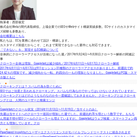
執筆者：西部俊宏
株式会社Webの間代表取締役。上場企業でのSEOやWebサイト構築実績多数。ECサイトのカスタマイ
ズ経験も多数あり。
会社概要はこちら
私たちは、ECを業務に合わせて設計・構築します。
カスタマイズ前提だからこそ、これまで実現できなかった要件にも対応できます。
「できない」を、実現するEC構築について
全体的にクローラーアクセスが活発になった週／2017年9月24日〜9月30日クローラー解析の関連記
事
クローラー全体は増加、Googlebotは減少傾向／2017年6月11日〜6月17日クローラー解析
2017年6月11日〜6月17日は911セッション31種類のクローラーアクセスがありました。前週比で約
24.62％の増加です。減少傾向から一転、約四分の一もの増加となりました。 GooglebotはPC版・スマ
ホ版ともに
クローキングとは？ スパム行為を防ぐために
SEOではご法度と言われるクローキング。スパムな行為なのでやってはいけないとされていますが、
クローキングとはどのようなものなのか今一度確認しておきませんか。 クローキングとは クローキ
ングとは、人間のユーザーと検索エンジ
Googlebotのクロール状況［2016年11月13日〜11月19日／当サイトのみ］
先週は当サイトへのクローラー巡回が増加した週でした。前週比約70％増という数字です。もちろ
ん用途不明やSEOツールのクローラーも増えていますが。 Googlebotはウェブ検索・スマートフォン両
方とも増加しています。クロ
PageSpeed Insightsのユーザーエクスペリエンスがモバイル フレンドリー テストに統合されます
弊社がよく使うツールの一つがPageSpeed Insightsです。ウェブページのモバイル・デスクトップの