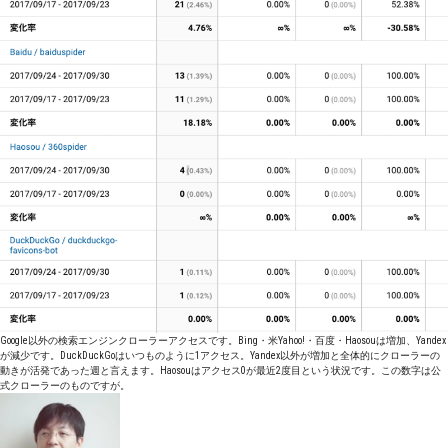
Google以外の検索エンジンクローラーアクセスです。Bing・米Yahoo!・百度・Haosouは増加、Yandex
が減少です。DuckDuckGoはいつものように1アクセス。Yandex以外が増加と全体的にクローラーの
動きが活発であった週と言えます。Haosouはアクセス0が最近2度目という状況です。この数字は公
式クローラーのものですが。