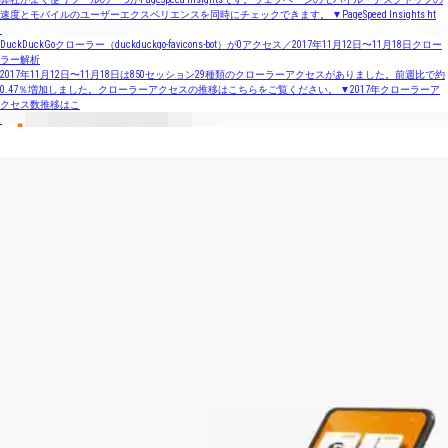
速度とモバイルのユーザーエクスペリエンスを同時にチェックできます。 ▼PageSpeed Insights ht
DuckDuckGoクローラー（duckduckgo-favicons-bot）が0アクセス／2017年11月12日〜11月18日クロー
ラー解析
2017年11月12日〜11月18日は850セッション29種類のクローラーアクセスがありました。前週比で約
0.47％増加しました。クローラーアクセスの推移はこちらをご覧ください。 ▼2017年クローラーア
クセス数推移はこ