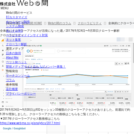
MENU
Webの間のサービス
ECカスタマイズ
ホームページ制作
[現在位置]
Webの間
HOME
Webの間のコラム
クローラビリティ
全体的にクローラー
システム開発
全体的にクローラーアクセスが活発になった週／2017年9月24日〜9月30日クローラー解析
モバイルSEO
クローラビリティ
ページスピードインサイト対策
ネット集客
クローラー解析
運営メディア
日本の旅侍
About Moi
ペットdeペット
新規メディアサイト立ち上げメンバー募集！
情報発信
サーチコンソール
コラム
基本情報
会社概要
プライバシーポリシー
2017年9月24日〜9月30日は932セッション33種類のクローラーアクセスがありました。前週比で約
9.39％増加しました。クローラーアクセスの推移はこちらをご覧ください。
▼2017年クローラーアクセス数推移はこちら
https://www.web-ma.co.jp/analytics/2017.html