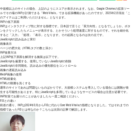
中規模以上のサイトの場合、上記のようにスコアが表示されます。なお、Google Chromeの拡張ツー
ルでその場のINPが計測できる「Web Vitals」できる拡張機能があったのですが、2025年2月現在「こ
のアイテムはご利用いただけません」となります。
INPの低下原因
INPはインタラクティブ性に対する指標です。日本語で言うと「双方向性」となるでしょうか。ボタ
ンをクリックしたらメニューが表示する、とかそういう処理速度に対するものです。それを細分化
すると「入力」「処理」「表示」となります。その起因となるのは次の点です。
JavaScriptの読み込みと実行
画像表示
ページの肥大化（HTMLタグの数と深さ）
INP改善方法
上記INP低下原因を解消する施策は以下です。
JavaScriptを厳選する、使用していないJavaScriptの削除
JavaScriptの非同期化、読み込みの優先順位をコントロール
画像の遅延読み込み
WebP画像の使用
HTML軽量化
HTMLの階層を浅くする
通常のサイトであれば問題ないものばかりです。大規模システムを導入している場合には困難が発
生する可能性があります。特にJavaScriptを多用しているようなサービスの場合は注意が必要です。
INP対策でお困りのことがありましたら一度ご相談ください。
FIDとの違い
前述の通り、INPは2024年3月からFIDに代わりCore Web Vitalsの指標となりました。ではそれまでの
指標であったFIDとは何なのか？こちらは次回の記事で解説します。