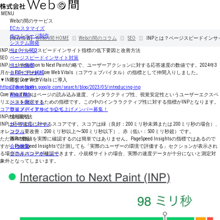
MENU
Webの間のサービス
ECカスタマイズ
ホームページ制作
[現在位置]
Webの間
HOME
Webの間のコラム
SEO
INPとは？ページスピードイン
システム開発
INPとは？ページスピードインサイト指標の低下要因と改善方法
モバイルSEO
SEO
ページスピードインサイト対策
INPとはInteraction to Next Paintの略で、ユーザーアクションに対する応答速度の数値です。2024年3
ネット集客
月からFIDに代わりCore Web Vitals（コアウェブバイタル）の指標として仲間入りしました。
クローラー解析
▼INP を Core Web Vitals に導入
運営メディア
https://developers.google.com/search/blog/2023/05/introducing-inp
日本の旅侍
Core Web Vitalsはページの読み込み速度、インタラクティブ性、視覚安定性というユーザーエクスペ
About Moi
リエンスを測定するための指標です。この中のインララクティブ性に対する指標がINPとなります。
ペットdeペット
コアウェブバイタルについて
新規メディアサイト立ち上げメンバー募集！
INPの計測方法
情報発信
INPは応答速度に対するスコアです。スコアは緑（良好：200ミリ秒未満または 200ミリ秒の場合）、
サーチコンソール
オレンジ（要改善：200ミリ秒以上〜500ミリ秒以下）、赤（低い：500ミリ秒超）です。
コラム
ただINPの数値を実際に確認するのは簡単ではありません。PageSpeed Insightsの指標ではあるので
基本情報
すが、PageSpeed Insightsで計測しても「実際のユーザーの環境で評価する」セクションが表示され
会社概要
る場合のみスコアが確認できます。小規模サイトの場合、実際の速度データが十分にないと測定対
プライバシーポリシー
象外となってしまいます。