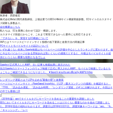
執筆者：西部俊宏
株式会社Webの間代表取締役。上場企業でのSEOやWebサイト構築実績多数。ECサイトのカスタマイ
ズ経験も多数あり。
会社概要はこちら
私たちは、ECを業務に合わせて設計・構築します。
カスタマイズ前提だからこそ、これまで実現できなかった要件にも対応できます。
「できない」を、実現するEC構築について
INPとは？ページスピードインサイト指標の低下要因と改善方法の関連記事
PCサイトとモバイルサイトの設計について
いずれ遠くない未来にGoogle検索はモバイルページの評価を中心としたランキングに変わります。仮
に今はモバイルページがある意味あれば良いくらいの感覚だとすると、今後はモバイルサイトが必
須というくらい重要な役割となるでしょ
Googleが正式導入したAMP、古い記事も検索結果に表示された
先日Googleのスマートフォンのウェブ検索で正式に導入されたAMP。モバイルで検索しているとち
ょこちょこ確認できるようになりました。 ▼Search results are officially AMP’d https
レンダリング遅延とは？LCPを止める“最後の壁”と改善策
ページスピードインサイト（PageSpeed Insights）でLCP（最大コンテンツの描画）を確認すると、
「TTFB」「読み込み遅延」「読み込み時間」「レンダリング遅延」の4つに分解されます。今回はそ
の中でも最後に評
［2018年版］seoでタイトルタグにキーワードを含めることの重要性を調査しました
SEOにおいてタイトルタグにキーワードを含めることはどのくらい重要なのかを改めて調査しまし
た。2018年現在の傾向がわかります。調査日は2018年3月31日。 調査対象キーワードは「seo」「fx」
「キャッシング」「レー