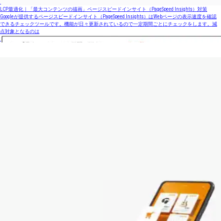
LCP最適化｜「最大コンテンツの描画」ページスピードインサイト（PageSpeed Insights）対策
Googleが提供するページスピードインサイト（PageSpeed Insights）はWebページの表示速度を確認
できるチェックツールです。機能が日々更新されているので一定期間ごとにチェックをします。減
点対象となるのは