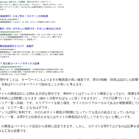
を増やすことは、キーワードにもよりますが難易度が高い施策です。SEOの戦略・対策は設計にも影
、当初は1ページ1キーワードで始めることが良いと考えます。
要
イトの構造設計にも関わる大切な部分です。Webサイトはディレクトリ構造となっており、階層をS
基本的には3階層になります（細かく分類すればもっと深くできますが）。ブログ記事でいうと「ト
エリア一覧＞詳細」です。エリアワードを狙う場合、サイトがエリアローカルであるか複数展開して
たは「エリア一覧」となるはずです。
テンツはSEOに有利です。そのためサイト構造が3階層になっていても流入の起点となっているのは
ゴリ／一覧」をSEOで上位表示させるにはサイトの構造設計が正しくできていないと難しいです。
」の構造はパーマリンク設定から容易に設定できます。しかし、カテゴリをSEOで上げるのは記事を
体も工夫が必要です。