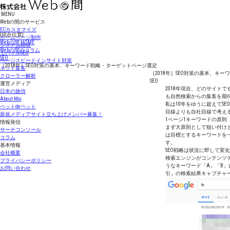
MENU
Webの間のサービス
ECカスタマイズ
[現在位置]
ホームページ制作
Webの間
HOME
システム開発
Webの間のコラム
モバイルSEO
SEO
ページスピードインサイト対策
［2018年］SEO対策の基本、キーワード戦略・ターゲットページ選定
ネット集客
［2018年］SEO対策の基本、キ
クローラー解析
SEO
運営メディア
2018年現在、どのサイト
日本の旅侍
も自然検索からの集客を期
About Moi
私は10年をゆうに超えてS
ペットdeペット
目線よりも自社目線で考え
新規メディアサイト立ち上げメンバー募集！
1ページ1キーワードの原則
情報発信
まず大原則として狙い付け
サーチコンソール
は目標とするキーワードを
コラム
す。
基本情報
SEO戦略は状況に即して
会社概要
検索エンジンがコンテンツ
プライバシーポリシー
うなキーワード「A」「B
お問い合わせ
引」の検索結果キャプチャ