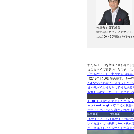
執筆者：日下誠彦
株式会社エフティスマイル代
スのSEO・SEM戦略を行っ
私たちは、ECを業務に合わせて設
カスタマイズ前提だからこそ、こ
「できない」を、実現するEC構築
［2018年］SEO対策の基本、キ
AMP対応その前に。メリットとデ
日々モバイル検索をして検索結果
多数あるので、キーワードによって
fetchpriority属性の活用｜
PageSpeed Insight
ーディングなどの知識があれば対
PCサイトとモバイルサイトの設計
いずれ遠くない未来にGoogle
と、今後はモバイルサイトが必須