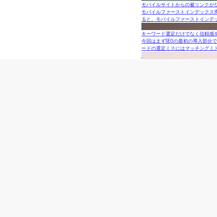
モバイルサイトからの被リンクが
モバイルファーストインデックス
ると、モバイルファーストインデ
キーワード選定だけでなく信頼感
今回はまずSEOの最初の導入部分
ードの選定ミスにはマッチングミ