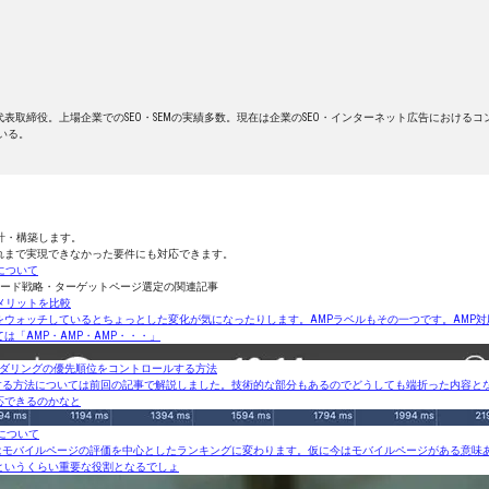
表取締役。上場企業でのSEO・SEMの実績多数。現在は企業のSEO・インターネット広告における
ている。
計・構築します。
れまで実現できなかった要件にも対応できます。
について
ーワード戦略・ターゲットページ選定の関連記事
メリットを比較
をウォッチしているとちょっとした変化が気になったりします。AMPラベルもその一つです。AMP
は「AMP・AMP・AMP・・・」
HTMLレンダリングの優先順位をコントロールする方法
sで100点を獲得する方法については前回の記事で解説しました。技術的な部分もあるのでどうしても端折った内
応できるのかなと
について
検索はモバイルページの評価を中心としたランキングに変わります。仮に今はモバイルページがある意
というくらい重要な役割となるでしょ