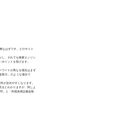
は稀なはずです。どのサイト
しかし、それでも検索エンジン
いポイントを挙げます。
ーワードが異なる場合はまず
金取引」のような場合で
向性が定めやすくなります。
見るとわかりますが、同じよ
FX」と「外国為替証拠金取