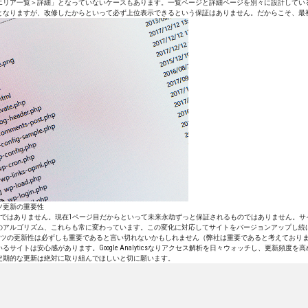
エリア一覧＞詳細」となっていないケースもあります。一覧ページと詳細ページを別々に設計してい
となりますが、改修したからといって必ず上位表示できるという保証はありません。だからこそ、最
ツ更新の重要性
一定ではありません。現在1ページ目だからといって未来永劫ずっと保証されるものではありません。
のアルゴリズム、これらも常に変わっています。この変化に対応してサイトをバージョンアップし続
テンツの更新性は必ずしも重要であると言い切れないかもしれません（弊社は重要であると考えており
サイトは安心感があります。Google Analyticsなりアクセス解析を日々ウォッチし、更新頻度
定期的な更新は絶対に取り組んでほしいと切に願います。