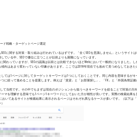
ーワード戦略・ターゲットページ選定
でもSEOに関する対策・取り組みは行われているはずです。「全くSEOを意識しません」というサイト
待している中、SEOで優位に立つことが以前よりも困難になっています。
EOに関わっていますが、SEOの認識は以前とは比較できないほどWebにおいて一般的になりました。
る傾向はあまり変わっていない印象があります。ここでは2018年現在でも改めて見つめなしておきた
としては1ページに対してターゲットキーワードは1つにしておくことです。同じ内容を意味するがキ
一つに絞って進めることを提案します。例えば「賃貸」と「お部屋探し」、「FX」と「外国為替証拠
変化して当然です。その中でもまずは現在のポジションから狙うべきキーワードを絞ることで対策の方
テーマを理解する意味でも1ページ1キーワードにしておいた方が相性が良いです。実際の検索結果を
」においてあるサイトが検索結果に表示されるページはそれぞれ異なるケースが多いです。（以下は「
ー）