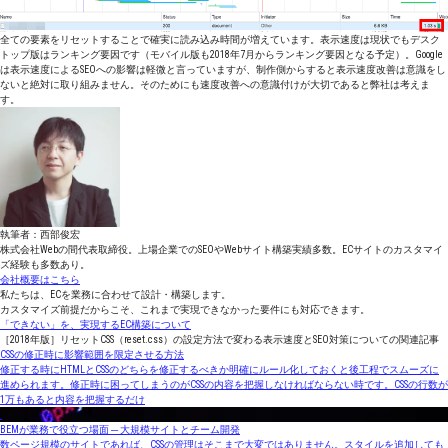
全ての要素をリセットすることで確実に読み込み時間が増えています。表示速度は現状でもデスク
トップ版はランキング要因です（モバイル版も2018年7月からランキング要因となる予定）。Google
は表示速度によるSEOへの影響は軽微と言っていますが、制作側からすると表示速度改善は意識をし
ないと絶対に取り組みません。そのためにも速度改善への意識付けが大切であると弊社は考えま
す。
執筆者：西部俊宏
株式会社Webの間代表取締役。上場企業でのSEOやWebサイト構築実績多数。ECサイトのカスタマイ
ズ経験も多数あり。
会社概要はこちら
私たちは、ECを業務に合わせて設計・構築します。
カスタマイズ前提だからこそ、これまで実現できなかった要件にも対応できます。
「できない」を、実現するEC構築について
［2018年版］リセットCSS（reset.css）の設定方法で変わる表示速度とSEO対策についての関連記事
CSSの修正時に影響範囲を限定させる方法
修正する時にHTMLとCSSのどちらを修正するべきか明確にルール化しておくと後工程でスムーズに
進められます。修正時に困ってしまうのがCSSの内容を把握しなければならない時です。CSSの行数が
1万もあると内容を把握するだけ
BEMが業務で役立つ場面 ─ 大規模サイトとチーム開発
数ページ規模のサイトであれば、CSSの管理はそこまで大変ではありません。スタイルを追加しても