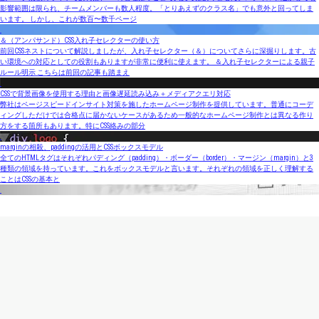
影響範囲は限られ、チームメンバーも数人程度。「とりあえずのクラス名」でも意外と回ってしま
います。 しかし、これが数百〜数千ページ
＆（アンパサンド）CSS入れ子セレクターの使い方
前回CSSネストについて解説しましたが、入れ子セレクター（＆）についてさらに深掘りします。古
い環境への対応としての役割もありますが非常に便利に使えます。 ＆入れ子セレクターによる親子
ルール明示 こちらは前回の記事も踏まえ
CSSで背景画像を使用する理由と画像遅延読み込み＋メディアクエリ対応
弊社はページスピードインサイト対策を施したホームページ制作を提供しています。普通にコーデ
ィングしただけでは合格点に届かないケースがあるため一般的なホームページ制作とは異なる作り
方をする箇所もあります。特にCSS絡みの部分
marginの相殺、paddingの活用とCSSボックスモデル
全てのHTMLタグはそれぞれパディング（padding）・ボーダー（border）・マージン（margin）と3
種類の領域を持っています。これをボックスモデルと言います。それぞれの領域を正しく理解する
ことはCSSの基本と