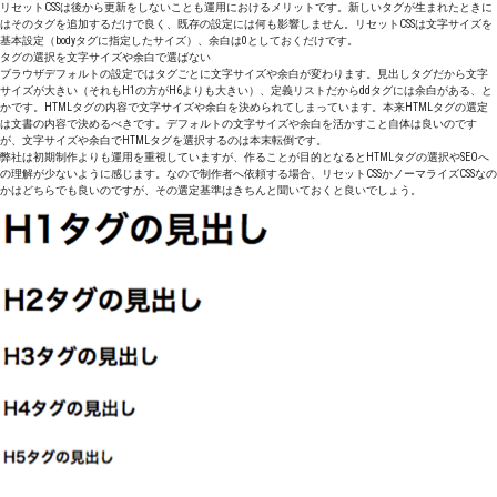
リセットCSSは後から更新をしないことも運用におけるメリットです。新しいタグが生まれたときに
はそのタグを追加するだけで良く、既存の設定には何も影響しません。リセットCSSは文字サイズを
基本設定（bodyタグに指定したサイズ）、余白は0としておくだけです。
タグの選択を文字サイズや余白で選ばない
ブラウザデフォルトの設定ではタグごとに文字サイズや余白が変わります。見出しタグだから文字
サイズが大きい（それもH1の方がH6よりも大きい）、定義リストだからddタグには余白がある、と
かです。HTMLタグの内容で文字サイズや余白を決められてしまっています。本来HTMLタグの選定
は文書の内容で決めるべきです。デフォルトの文字サイズや余白を活かすこと自体は良いのです
が、文字サイズや余白でHTMLタグを選択するのは本末転倒です。
弊社は初期制作よりも運用を重視していますが、作ることが目的となるとHTMLタグの選択やSEOへ
の理解が少ないように感じます。なので制作者へ依頼する場合、リセットCSSかノーマライズCSSなの
かはどちらでも良いのですが、その選定基準はきちんと聞いておくと良いでしょう。