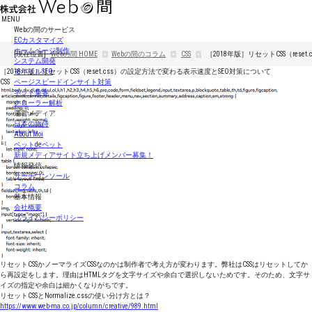
MENU
Webの間のサービス
ECカスタマイズ
ホームページ制作
[現在位置]
Webの間
HOME
Webの間のコラム
CSS
［2018年版］リセットCSS（res
システム開発
［2018年版］リセットCSS（reset.css）の設定方法で変わる表示速度とSEO対策について
モバイルSEO
CSS
ページスピードインサイト対策
ネット集客
クローラー解析
運営メディア
日本の旅侍
About Moi
ペットdeペット
新規メディアサイト立ち上げメンバー募集！
情報発信
サーチコンソール
コラム
基本情報
会社概要
プライバシーポリシー
リセットCSSかノーマライズCSSなのかは制作者で考え方が変わります。弊社はCSSはリセットしてか
ら再設定をします。理由はHTMLタグを文字サイズや余白で選択しないためです。そのため、文字サ
イズの指定や余白は細かくなりがちです。
リセットCSSとNormalize.cssの使い分け方とは？
https://www.web-ma.co.jp/column/creative/989.html