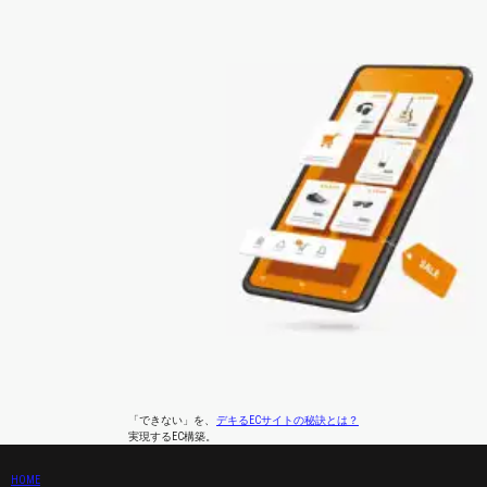
「できない」
を、
デキるECサイトの秘訣とは？
実現するEC構築。
HOME