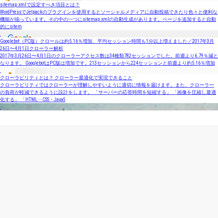
sitemap.xmlで設定すべき項目とは？
WordPressでJetpackのプラグインを使用するとソーシャルメディアに自動投稿できたり色々と便利な
機能が揃っています。その中の一つにsitemap.xmlの自動生成があります。ページを追加すると自動
的にsitem
Googlebot（PC版）クロールは約5.16％増加、平均セッション時間も1分以上増えました／2017年3月
26日〜4月1日クローラー解析
2017年3月26日〜4月1日のクローラーアクセス数は34種類782セッションでした。前週より6.79％減と
なります。 GooglebotはPC版は増加です。213セッションから224セッションと前週より約5.16％増加
クローラビリティとは？ クローラー最適化で実現できること
クローラビリティではクローラーが理解しやすいように適切に情報を届けます。また、クローラー
の負荷が軽減できるように設計をします。 「サーバーの応答時間を短縮する」 「画像を圧縮し最適
化する」 「HTML・CSS・JavaS