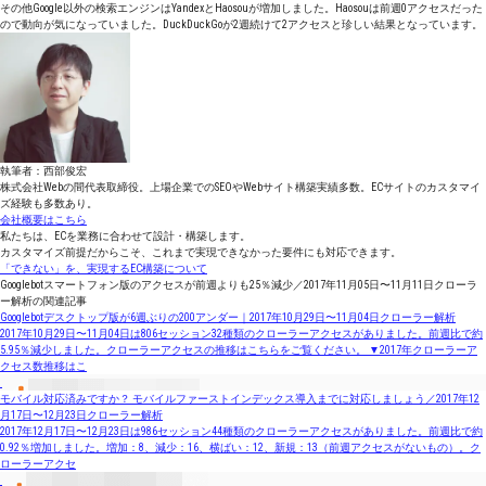
その他Google以外の検索エンジンはYandexとHaosouが増加しました。Haosouは前週0アクセスだった
ので動向が気になっていました。DuckDuckGoが2週続けて2アクセスと珍しい結果となっています。
執筆者：西部俊宏
株式会社Webの間代表取締役。上場企業でのSEOやWebサイト構築実績多数。ECサイトのカスタマイ
ズ経験も多数あり。
会社概要はこちら
私たちは、ECを業務に合わせて設計・構築します。
カスタマイズ前提だからこそ、これまで実現できなかった要件にも対応できます。
「できない」を、実現するEC構築について
Googlebotスマートフォン版のアクセスが前週よりも25％減少／2017年11月05日〜11月11日クローラ
ー解析の関連記事
Googlebotデスクトップ版が6週ぶりの200アンダー｜2017年10月29日〜11月04日クローラー解析
2017年10月29日〜11月04日は806セッション32種類のクローラーアクセスがありました。前週比で約
5.95％減少しました。クローラーアクセスの推移はこちらをご覧ください。 ▼2017年クローラーア
クセス数推移はこ
モバイル対応済みですか？ モバイルファーストインデックス導入までに対応しましょう／2017年12
月17日〜12月23日クローラー解析
2017年12月17日〜12月23日は986セッション44種類のクローラーアクセスがありました。前週比で約
0.92％増加しました。増加：8、減少：16、横ばい：12、新規：13（前週アクセスがないもの）。ク
ローラーアクセ