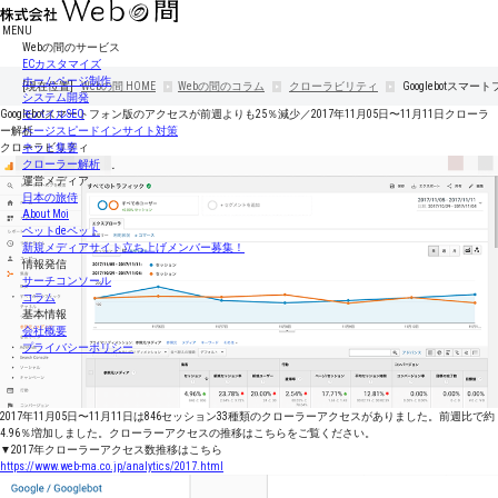
MENU
Webの間のサービス
ECカスタマイズ
ホームページ制作
[現在位置]
Webの間
HOME
Webの間のコラム
クローラビリティ
Googlebotス
システム開発
Googlebotスマートフォン版のアクセスが前週よりも25％減少／2017年11月05日〜11月11日クローラ
モバイルSEO
ー解析
ページスピードインサイト対策
クローラビリティ
ネット集客
クローラー解析
運営メディア
日本の旅侍
About Moi
ペットdeペット
新規メディアサイト立ち上げメンバー募集！
情報発信
サーチコンソール
コラム
基本情報
会社概要
プライバシーポリシー
2017年11月05日〜11月11日は846セッション33種類のクローラーアクセスがありました。前週比で約
4.96％増加しました。クローラーアクセスの推移はこちらをご覧ください。
▼2017年クローラーアクセス数推移はこちら
https://www.web-ma.co.jp/analytics/2017.html