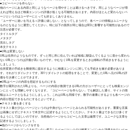
■コピーページを作らない
他のページにある内容と同じようなページを増やすことは避けるべきです。同じようなページが増
えれば増えるほど検索エンジンの評価が低くなる可能性があります。内容がほとんど変わらないペ
ージというのはユーザーにとっても好ましくありません。
「ユーザーに迷いを与える＝評価に値しない」となってしまうので、各ページの情報はユニークな
ものとなるように運営してください。特に以下の箇所が同じ場合はSEOに影響する可能性があるので
注意が必要です。
タイトルタグ
メタタグ
見出しタグ
本文テキスト
■URLは変更しない
URLは住所のようなものです。ずっと同じ所に住んでいれば地域に馴染んでくるように昔から変わら
ないURLというのは評価が高いものです。やむなくURLを変更するときは移転の手続きをするように
しましょう。
住所変更の手続きを郵便局に提出するように検索エンジンに対しても手続きを施す必要がありま
す。それがリダイレクトです。301リダイレクトの処理をすることで、変更したURLへ元のURLの評
価を引き継ぐことができます。
■URLはページの内容を想起するものにする
数字が羅列されたURLよりも、ページの内容が推測できるURLの方がユーザーにとっても検索エンジ
ンにとっても理解しやすくなります。「コピーページを作らない」でも解説した通り、サイトの情
報はユニークとなるようにしましょう。これはURLも同様です。数字の連番にするよりも各ページの
内容が想起できるものにするとよいですよ。
■テキスト量を多くする
テキスト量が少ないページというのは中身がないページとみられる可能性があります。重要な言葉
は画像にせずにテキストで本文中に記述するようにしてください。テキスト量はできるだけ多くす
るようにしてほしいのですが、当然他のページからコピーした文章は厳禁です。ユニークな文章を
記述するようにしましょう。
■他のページからリンクをする
他のページからリンクされていない孤立したページというのは検索エンジンから評価されないペー