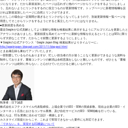
ジになります。だから新規追加したページは忘れずに他のページからリンクをするようにしましょ
う。忘れないようにリンクをするのに役立つものが更新情報です。トップページに新着情報欄を設
ければ新規追加したページに自然とリンクができます。
ただしこの場合は一定期間が過ぎるとリンクがなくなってしまうので、別途更新情報一覧ページを
用意してそこからリンクをするようにすると孤立したページにはなりません。
■更新頻度を高める
最近Googleが公式見解としてより新鮮な情報を検索結果に表示するようにアルゴリズムを更新したと
アナウンスがありました。更新頻度を高めてユーザーに新鮮な情報を伝えるということはSEOに限り
らず大切なことです。だからこそ頻繁に更新するようにしましょう。
▼Googleの公式アナウンス「Google Japan Blog: 検索結果がよりタイムリーに」
http://googlejapan.blogspot.com/2011/11/blog-post.html
とまあ備忘録も兼ねてアップいたします。
一部割愛しているものもありますが、忙しい担当者の方が迷うことなく更新ができるような資料を
制作しております。重複コンテンツの解消は余程意識をしないと難しいものです。ぜひとも「重複
コンテンツは絶対に作らない」と心がけていただけると嬉しいものです。
執筆者：日下誠彦
株式会社エフティスマイル代表取締役。上場企業でのSEO・SEMの実績多数。現在は企業のSEO・イ
ンターネット広告におけるコンサル業務、及び自社サービスのSEO・SEM戦略を行っている。
私たちは、ECを業務に合わせて設計・構築します。
カスタマイズ前提だからこそ、これまで実現できなかった要件にも対応できます。
「できない」を、実現するEC構築について