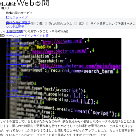
MENU
Webの間のサービス
ECカスタマイズ
ホームページ制作
[現在位置]
Webの間
HOME
Webの間のコラム
SEO
サイト運営において考慮すべきこ
システム開発
サイト運営において考慮すべきこと（内部対策編）
モバイルSEO
SEO
ページスピードインサイト対策
ネット集客
クローラー解析
運営メディア
日本の旅侍
About Moi
ペットdeペット
新規メディアサイト立ち上げメンバー募集！
情報発信
サーチコンソール
コラム
基本情報
会社概要
プライバシーポリシー
サイトを運営していると面倒だからなのかSEO的な観点から不都合となるケースを見受けることがあ
ります。限られた時間内で更新作業を行うためどうしても効率性が重視されることは多々あります
が、それでもいくつか気を付けてほしいと感じることをピックアップしました。ちょうど資料を制
作しているところなので、ブログにも途中経過となりますがアップいたします。