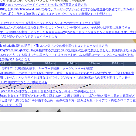
サイト運営において考慮すべきこと（内部対策編）の関連記事
INPとは？ページスピードインサイト指標の低下要因と改善方法
INPとはInteraction to Next Paintの略で、ユーザーアクションに対する応答速度の数値です。2024年3
月からFIDに代わりCore Web Vitals（コアウェブバイタル）の指標として仲間入りし
ドアウェイページ（誘導ページ）とならないためのサテライトサイト運用
検索エンジン経由の流入数を増やしコンバージョンを増やしたい、その願いは非常に理解できま
す。その願いを実現しようとした取り組みがGoogleのガイドライン違反となる場合もあります。先日
も話を聞いていたらドアウェイページにな
fetchpriority属性の活用｜HTMLレンダリングの優先順位をコントロールする方法
PageSpeed Insightsで100点を獲得する方法については前回の記事で解説しました。技術的な部分もあ
るのでどうしても端折った内容となってしまうのですが、ある程度コーディングなどの知識があれ
ば対応できるのかなと
［2018年］SEO対策の基本、キーワード戦略・ターゲットページ選定
2018年現在、どのサイトでもSEOに関する対策・取り組みは行われているはずです。「全くSEOを意
識しません」というサイトは稀なはずです。どのサイトも自然検索からの集客を期待している中、
SEOで優位に立つことが以前よりも
Speed Index が伸びない理由｜“画面が埋まらないサイト”の共通点とは？
Speed Index は「画面がどれだけ早く埋まるか」を示す指標です。LCP と違い “最初に見える範囲がど
れだけ早く形になるか” を評価するため、画像の置き方・読み込み順・レイアウト構造 がスコアに直
結します。 今回