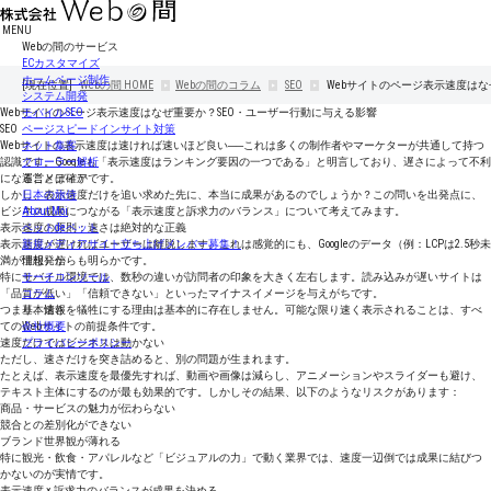
MENU
Webの間のサービス
ECカスタマイズ
ホームページ制作
[現在位置]
Webの間
HOME
Webの間のコラム
SEO
Webサイトのページ表示速度はな
システム開発
Webサイトのページ表示速度はなぜ重要か？SEO・ユーザー行動に与える影響
モバイルSEO
SEO
ページスピードインサイト対策
Webサイトの表示速度は速ければ速いほど良い──これは多くの制作者やマーケターが共通して持つ
ネット集客
認識です。Googleも「表示速度はランキング要因の一つである」と明言しており、遅さによって不利
クローラー解析
になることは確かです。
運営メディア
しかし、表示速度だけを追い求めた先に、本当に成果があるのでしょうか？この問いを出発点に、
日本の旅侍
ビジネス成果につながる「表示速度と訴求力のバランス」について考えてみます。
About Moi
表示速度の原則：速さは絶対的な正義
ペットdeペット
表示速度が遅ければユーザーは離脱します。これは感覚的にも、Googleのデータ（例：LCPは2.5秒未
新規メディアサイト立ち上げメンバー募集！
満が理想）からも明らかです。
情報発信
特にモバイル環境では、数秒の違いが訪問者の印象を大きく左右します。読み込みが遅いサイトは
サーチコンソール
「品質が低い」「信頼できない」といったマイナスイメージを与えがちです。
コラム
つまり、速さを犠牲にする理由は基本的に存在しません。可能な限り速く表示されることは、すべ
基本情報
てのWebサイトの前提条件です。
会社概要
速度だけではビジネスは動かない
プライバシーポリシー
ただし、速さだけを突き詰めると、別の問題が生まれます。
たとえば、表示速度を最優先すれば、動画や画像は減らし、アニメーションやスライダーも避け、
テキスト主体にするのが最も効果的です。しかしその結果、以下のようなリスクがあります：
商品・サービスの魅力が伝わらない
競合との差別化ができない
ブランド世界観が薄れる
特に観光・飲食・アパレルなど「ビジュアルの力」で動く業界では、速度一辺倒では成果に結びつ
かないのが実情です。
表示速度 × 訴求力のバランスが成果を決める