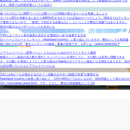
確認程度に感じてもらえれば十分です。 Googleでは外部評価を高めることで検索順位の上昇ができ
ます。現状では外部評価というとほぼリ
食べログのようにAMPページと公開ページの情報が異なるケースも考慮しましょう
モバイルSEOを考慮するにあたりAMP対応するかどうかは悩みの一つでしょう。現時点ではランキン
グ要因ではないので、「無理して対応する必要はない」ということが弊社の見解ではありますが、
表示の速さはユーザーメリットが大きいと
TTFBとは？サイト表示速度を左右する“最初の一歩”を改善する方法
日々ページスピードインサイト（PageSpeed Insights）に取り組んでいますが、弊社としても毎回最
後に悩むのがLCP「最大コンテンツの描画」要素の対策です。 LCPとは「Largest Contentful P
ドアウェイページ（誘導ページ）とならないためのサテライトサイト運用
検索エンジン経由の流入数を増やしコンバージョンを増やしたい、その願いは非常に理解できま
す。その願いを実現しようとした取り組みがGoogleのガイドライン違反となる場合もあります。先日
も話を聞いていたらドアウェイページにな
CLSとは何か？なぜ発生するのか？｜誤解されやすい指標の“本質”を整理する
PageSpeed Insights の改善に取り組むと、LCPやINPほどではないものの、時折問題として挙がるのが
CLS（Cumulative Layout Shift） です。 ただし、弊社の現場感覚として CLS