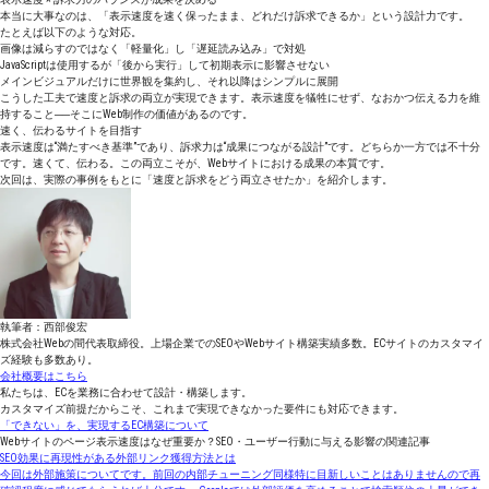
本当に大事なのは、「表示速度を速く保ったまま、どれだけ訴求できるか」という設計力です。
たとえば以下のような対応。
画像は減らすのではなく「軽量化」し「遅延読み込み」で対処
JavaScriptは使用するが「後から実行」して初期表示に影響させない
メインビジュアルだけに世界観を集約し、それ以降はシンプルに展開
こうした工夫で速度と訴求の両立が実現できます。表示速度を犠牲にせず、なおかつ伝える力を維
持すること──そこにWeb制作の価値があるのです。
速く、伝わるサイトを目指す
表示速度は“満たすべき基準”であり、訴求力は“成果につながる設計”です。どちらか一方では不十分
です。速くて、伝わる。この両立こそが、Webサイトにおける成果の本質です。
次回は、実際の事例をもとに「速度と訴求をどう両立させたか」を紹介します。
執筆者：西部俊宏
株式会社Webの間代表取締役。上場企業でのSEOやWebサイト構築実績多数。ECサイトのカスタマイ
ズ経験も多数あり。
会社概要はこちら
私たちは、ECを業務に合わせて設計・構築します。
カスタマイズ前提だからこそ、これまで実現できなかった要件にも対応できます。
「できない」を、実現するEC構築について
Webサイトのページ表示速度はなぜ重要か？SEO・ユーザー行動に与える影響の関連記事
SEO効果に再現性がある外部リンク獲得方法とは
今回は外部施策についてです。前回の内部チューニング同様特に目新しいことはありませんので再