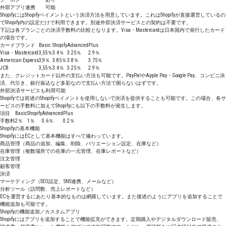
外部アプリ連携
可能
ShopifyにはShopifyペイメントという決済方法を用意しています。これはShopifyが直接運営しているの
でShopify内の設定だけで利用できます。別途外部決済サービスとの契約は不要です。
下記は各プランごとの決済手数料の比較となります。Visa・Mastercardは日本国内で発行したカード
の場合です。
カードブランド
Basic
Shopify
Advanced
Plus
Visa・Mastercard
3,55％
3.4％
3.25％
2.9％
American Express
3,9％
3.85％
3.8％
3.75％
JCB
3,55％
3.4％
3.25％
2.9％
また、クレジットカード以外の支払い方法も可能です。PayPalやApple Pay・Google Pay、コンビニ決
済、代引き、銀行振込など多彩なので支払い方法で困らないはずです。
外部決済サービスも利用可能
Shopifyでは前述のShopifyペイメントを使用しないで決済を提供することも可能です。この場合、各サ
ービスの手数料に加えてShopifyにも以下の手数料が発生します。
項目
Basic
Shopify
Advanced
Plus
手数料
2％
1％
0.6％
0.2％
Shopifyの基本機能
ShopifyにはECとして基本機能はすべて備わっています。
商品管理（商品の追加、編集、削除、バリエーション設定、在庫など）
在庫管理（複数場所での在庫の一元管理、在庫レポートなど）
注文管理
顧客管理
決済
マーケティング（SEO設定、SNS連携、メールなど）
分析ツール（訪問数、売上レポートなど）
ECを運営するにあたり基本的なものは網羅しています。また後述のようにアプリを追加することで
機能追加も可能です。
Shopifyの機能追加／カスタムアプリ
Shopifyにはアプリを追加することで機能拡充ができます。定期購入やデジタルダウンロード販売、