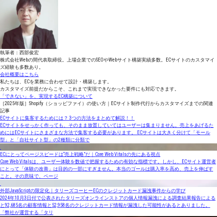
執筆者：西部俊宏
株式会社Webの間代表取締役。上場企業でのSEOやWebサイト構築実績多数。ECサイトのカスタマイ
ズ経験も多数あり。
会社概要はこちら
私たちは、ECを業務に合わせて設計・構築します。
カスタマイズ前提だからこそ、これまで実現できなかった要件にも対応できます。
「できない」を、実現するEC構築について
［2025年版］Shopify（ショッピファイ）の使い方｜ECサイト制作代行からカスタマイズまでの関連
記事
ECサイトに集客するためには？ 3つの方法をまとめて解説！！
ECサイトをせっかく作っても、そのまま放置していてはユーザーは集まりません。売上をあげるた
めにはECサイトにさまざまな方法で集客する必要があります。 ECサイトは大きく分けて「モール
型」と「自社サイト型」の2種類に分類で
ECにとってページスピードは“売上戦略”だ｜Core Web Vitalsの先にある視点
Core Web Vitalsは、ユーザー体験を数値で把握するための有効な指標です。しかし、ECサイト運営者
にとって「体験の改善」は目的の一部にすぎません。本当のゴールは購入率を高め、売上を伸ばす
こと。その意味で、ページ
外部JavaScriptの限定化｜タリーズコーヒーECのクレジットカード漏洩事件からの学び
2024年10月3日付で公表されたタリーズオンラインストアの個人情報漏洩による調査結果報告による
と92,685名の顧客情報と52,958名のクレジットカード情報が漏洩した可能性があるとありました。
「弊社が運営する「タリ