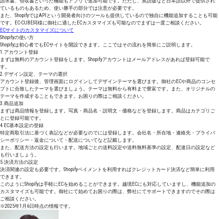
請求書、領収書といった機能もアプリで追加可能です。ただし、英語版など日本語以外で提供され
ているものもあるため、使い勝手の部分では注意が必要です。
また、ShopifyではAPIという開発者向けのツールも提供しているので独自に機能追加することも可能
です。EC-CUBE同様に御社に適したECカスタマイズも可能なのでまずは一度ご相談ください。
ECサイトのカスタマイズについて
Shopifyの使い方
Shopifyは初心者でもECサイトを開設できます。ここではその流れを簡単にご説明します。
1.アカウント登録
まずは無料のアカウント登録をします。Shopifyアカウントはメールアドレスがあれば登録可能で
す。
2.デザイン設定、テーマの選択
アカウント登録後、管理画面にログインしてデザインテーマを選びます。御社のECや商品のコンセ
プトに合致したテーマを選びましょう。テーマは無料から有料まで豊富です。また、オリジナルの
テーマを作成することもできます。お困りの際はご相談ください。
3.商品追加
まずは商品情報を登録します。写真・商品名・説明文・価格などを登録します。商品はカテゴリご
とに登録可能です。
4.EC基本設定の登録
特定商取引法に基づく表記などが必要なのでには登録します。会社名・所在地・連絡先・プライバ
シーポリシー・返金について・配送についてなど記載します。
また、配送方法の設定も行います。地域ごとの送料設定や送料無料基準の設定、配達日の設定など
も行いましょう。
5.決済方法の設定
決済関連の設定も必要です。Shopifyペイメントを利用すればクレジットカード決済など簡単に利用
できます。
このようにShopifyは手軽にECを始めることができます。越境ECにも対応していますし、機能追加の
カスタマイズも可能です。御社にて始めてお困りの際は、弊社にてサポートできますのでその際は
ご相談ください。
※2025年1月6日時点の情報です。