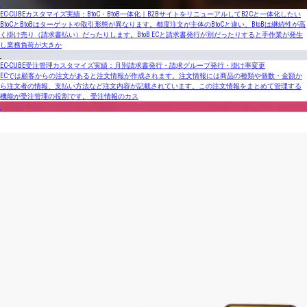
EC-CUBEカスタマイズ実績：BtoC・BtoB一体化｜B2BサイトをリニューアルしてB2Cと一体化したい
BtoCとBtoBはターゲットや取引形態が異なります。都度注文が主体のBtoCと違い、BtoBは継続性が高
く掛け売り（請求書払い）だったりします。BtoB ECと請求書発行が別だったりすると手作業が発生
し業務負荷が大きか
EC-CUBE受注管理カスタマイズ実績：月別請求書発行・請求グループ発行・掛け率変更
ECでは顧客からの注文があると注文情報が作成されます。注文情報には商品の種類や個数・金額か
ら注文者の情報、支払い方法など注文内容が記載されています。この注文情報をまとめて管理する
機能が受注管理の役割です。 受注情報のカス