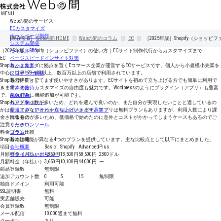
MENU
Webの間のサービス
ECカスタマイズ
ホームページ制作
[現在位置]
Webの間
HOME
Webの間のコラム
EC
［2025年版］Shopify（ショ
システム開発
［2025年版］Shopify（ショッピファイ）の使い方｜ECサイト制作代行からカスタマイズまで
モバイルSEO
EC
ページスピードインサイト対策
Shopifyとはカナダに拠点を置くEコマース企業が運営するECサービスです。個人から小規模小売業を
ネット集客
中心に世界170カ国以上、数百万以上の店舗で利用されています。
クローラー解析
Shopifyの特長としてまず使いやすさがあります。ECサイトを初めて立ち上げる方でも簡単に利用で
運営メディア
きます。また、カスタマイズの自由度も魅力です。Wordpressのようにプラグイン（アプリ）も豊富
日本の旅侍
で、自分好みに機能追加が可能です。
About Moi
Shopifyアプリは数が多いため、どれを選んで良いのか、また自分が実現したいことと適しているの
ペットdeペット
かは使ってみないとわからないといえます。アプリは無料プランもありますが、利用人数により課
新規メディアサイト立ち上げメンバー募集！
金されるものが多いため、低価格で始めたのに意外とコストがかかってしまうケースもあるのでご
情報発信
注意ください。
サーチコンソール
料金プラン比較
コラム
Shopifyには機能が異なる4つのプランを提供しています。主な比較点として以下にまとめました。
基本情報
項目
会社概要
Basic
Shopify
Advanced
Plus
月額料金（月払い）
プライバシーポリシー
4,850円
13,500円
58,500円
2300ドル
月額料金（年払い）
3,650円
10,100円
44,000円
ー
商品登録数
無制限
追加アカウント数
0
5
15
無制限
独自ドメイン
利用可能
SSL証明書
無料
実店舗販売
可能
会員登録数
無制限
メール配信
10,000通まで無料
クーポン
あり