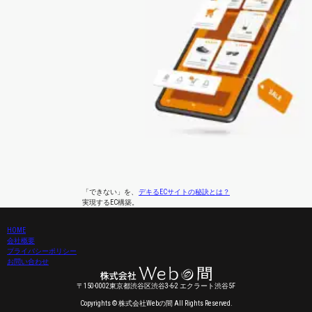
「できない」
を、
デキるECサイトの秘訣とは？
実現するEC構築。
HOME
会社概要
プライバシーポリシー
お問い合わせ
〒150-0002東京都渋谷区渋谷3-6-2 エクラート渋谷5F
Copyrights © 株式会社Webの間 All Rights Reserved.