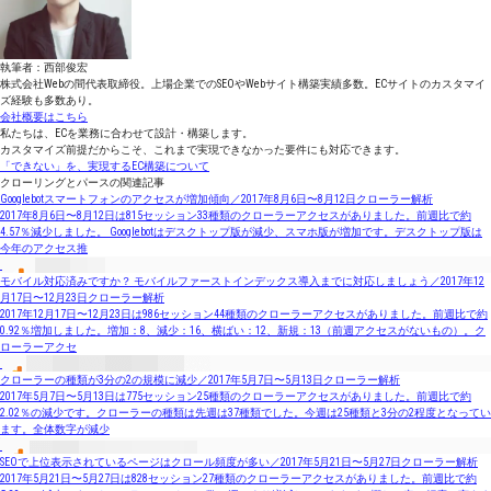
執筆者：西部俊宏
株式会社Webの間代表取締役。上場企業でのSEOやWebサイト構築実績多数。ECサイトのカスタマイ
ズ経験も多数あり。
会社概要はこちら
私たちは、ECを業務に合わせて設計・構築します。
カスタマイズ前提だからこそ、これまで実現できなかった要件にも対応できます。
「できない」を、実現するEC構築について
クローリングとパースの関連記事
Googlebotスマートフォンのアクセスが増加傾向／2017年8月6日〜8月12日クローラー解析
2017年8月6日〜8月12日は815セッション33種類のクローラーアクセスがありました。前週比で約
4.57％減少しました。 Googlebotはデスクトップ版が減少、スマホ版が増加です。デスクトップ版は
今年のアクセス推
モバイル対応済みですか？ モバイルファーストインデックス導入までに対応しましょう／2017年12
月17日〜12月23日クローラー解析
2017年12月17日〜12月23日は986セッション44種類のクローラーアクセスがありました。前週比で約
0.92％増加しました。増加：8、減少：16、横ばい：12、新規：13（前週アクセスがないもの）。ク
ローラーアクセ
クローラーの種類が3分の2の規模に減少／2017年5月7日〜5月13日クローラー解析
2017年5月7日〜5月13日は775セッション25種類のクローラーアクセスがありました。前週比で約
2.02％の減少です。クローラーの種類は先週は37種類でした。今週は25種類と3分の2程度となってい
ます。全体数字が減少
SEOで上位表示されているページはクロール頻度が多い／2017年5月21日〜5月27日クローラー解析
2017年5月21日〜5月27日は828セッション27種類のクローラーアクセスがありました。前週比で約