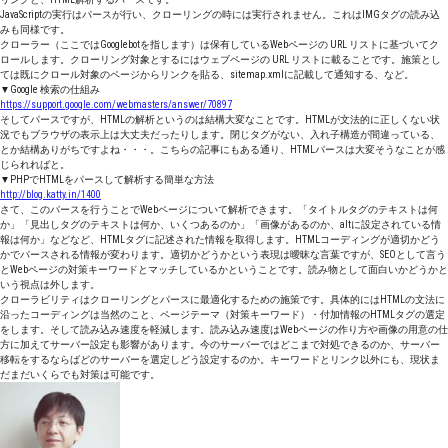
JavaScriptの実行はパースが行い、クローリングの時には実行されません。これはIMGタグの読み込
みも同様です。
クローラー（ここではGooglebotを指します）は保有しているWebページの URL リストに基づいてク
ロールします。クローリング対象とするにはウェブページの URL リストに載ることです。施策とし
ては既にクロール対象のページからリンクを貼る、sitemap.xmlに記載して通知する、など。
▼Google 検索の仕組み
https://support.google.com/webmasters/answer/70897
そしてパースですが、HTMLの解析というのは結構大変なことです。HTMLが文法的に正しくない状
況でもブラウザの表示上は大丈夫だったりします。閉じタグがない、入れ子構造が間違っている、
とか結構ありがちですよね・・・。こちらの記事にもある通り、HTMLパースは大変そうなことが感
じられればと。
▼PHPでHTMLをパースして解析する簡単な方法
http://blog.katty.in/1400
さて、このパースを行うことでWebページについて解析できます。「タイトルタグのテキストは何
か」「見出しタグのテキストは何か、いくつあるのか」「画像があるのか、altに設定されている情
報は何か」などなど、HTMLタグに記述された情報を取得します。HTMLコーディングが適切かどう
かでパースされる情報が変わります。適切かどうかという表現は曖昧な言葉ですが、SEOとして言う
とWebページの対策キーワードとマッチしているかということです。読み物として面白いかどうかと
いう視点は外します。
クローラビリティはクローリングとパースに最適化するための施策です。具体的にはHTMLの文法に
沿ったコーディングは当然のこと、ページテーマ（対策キーワード）・付加情報のHTMLタグの選定
をします。そして読み込み速度を軽減します。読み込み速度はWebページの作り方や画像の用意の仕
方に加えてサーバー設定も影響があります。今のサーバーではどこまで対処できるのか、サーバー
移転をするならばどのサーバーを選定しどう設定するのか。キーワードとリンク以外にも、現状ま
だまだいくらでも対策は可能です。