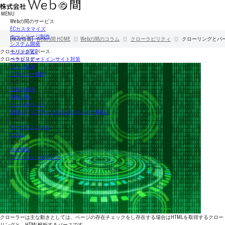
MENU
Webの間のサービス
ECカスタマイズ
ホームページ制作
[現在位置]
Webの間
HOME
Webの間のコラム
クローラビリティ
クローリングとパ
システム開発
クローリングとパース
モバイルSEO
クローラビリティ
ページスピードインサイト対策
ネット集客
クローラー解析
運営メディア
日本の旅侍
About Moi
ペットdeペット
新規メディアサイト立ち上げメンバー募集！
情報発信
サーチコンソール
コラム
基本情報
会社概要
プライバシーポリシー
クローラーは主な動きとしては、ページの存在チェックをし存在する場合はHTMLを取得するクロー
リングと、HTML解析するパースです。