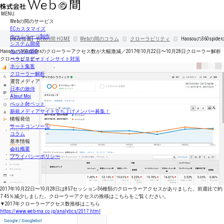
MENU
Webの間のサービス
ECカスタマイズ
ホームページ制作
[現在位置]
Webの間
HOME
Webの間のコラム
クローラビリティ
Haosouの360s
システム開発
Haosouの360spiderのクローラーアクセス数が大幅激減／2017年10月22日〜10月28日クローラー解析
モバイルSEO
クローラビリティ
ページスピードインサイト対策
ネット集客
クローラー解析
運営メディア
日本の旅侍
About Moi
ペットdeペット
新規メディアサイト立ち上げメンバー募集！
情報発信
サーチコンソール
コラム
基本情報
会社概要
プライバシーポリシー
2017年10月22日〜10月28日は857セッション36種類のクローラーアクセスがありました。前週比で約
7.45％減少しました。クローラーアクセスの推移はこちらをご覧ください。
▼2017年クローラーアクセス数推移はこちら
https://www.web-ma.co.jp/analytics/2017.html