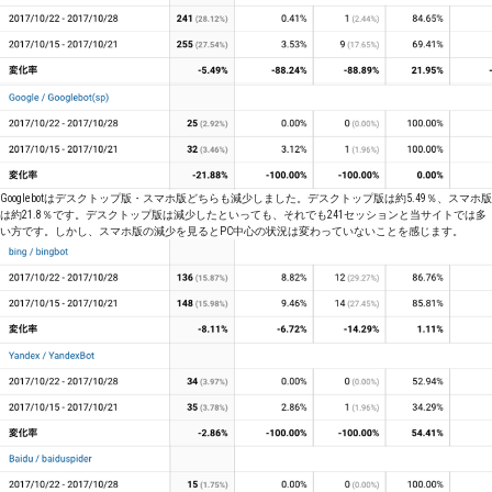
Googlebotはデスクトップ版・スマホ版どちらも減少しました。デスクトップ版は約5.49％、スマホ版
は約21.8％です。デスクトップ版は減少したといっても、それでも241セッションと当サイトでは多
い方です。しかし、スマホ版の減少を見るとPC中心の状況は変わっていないことを感じます。