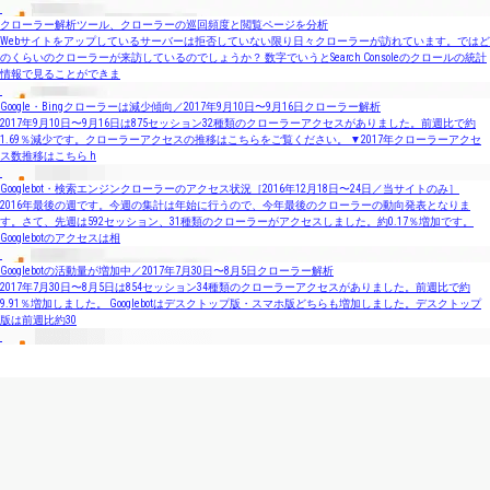
クローラー解析ツール、クローラーの巡回頻度と閲覧ページを分析
Webサイトをアップしているサーバーは拒否していない限り日々クローラーが訪れています。ではど
のくらいのクローラーが来訪しているのでしょうか？ 数字でいうとSearch Consoleのクロールの統計
情報で見ることができま
Google・Bingクローラーは減少傾向／2017年9月10日〜9月16日クローラー解析
2017年9月10日〜9月16日は875セッション32種類のクローラーアクセスがありました。前週比で約
1.69％減少です。クローラーアクセスの推移はこちらをご覧ください。 ▼2017年クローラーアクセ
ス数推移はこちら h
Googlebot・検索エンジンクローラーのアクセス状況［2016年12月18日〜24日／当サイトのみ］
2016年最後の週です。今週の集計は年始に行うので、今年最後のクローラーの動向発表となりま
す。さて、先週は592セッション、31種類のクローラーがアクセスしました。約0.17％増加です。
Googlebotのアクセスは相
Googlebotの活動量が増加中／2017年7月30日〜8月5日クローラー解析
2017年7月30日〜8月5日は854セッション34種類のクローラーアクセスがありました。前週比で約
9.91％増加しました。 Googlebotはデスクトップ版・スマホ版どちらも増加しました。デスクトップ
版は前週比約30