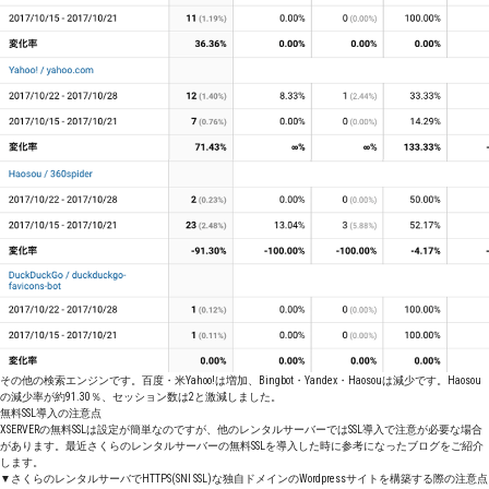
その他の検索エンジンです。百度・米Yahoo!は増加、Bingbot・Yandex・Haosouは減少です。Haosou
の減少率が約91.30％、セッション数は2と激減しました。
無料SSL導入の注意点
XSERVERの無料SSLは設定が簡単なのですが、他のレンタルサーバーではSSL導入で注意が必要な場合
があります。最近さくらのレンタルサーバーの無料SSLを導入した時に参考になったブログをご紹介
します。
▼さくらのレンタルサーバでHTTPS(SNI SSL)な独自ドメインのWordpressサイトを構築する際の注意点