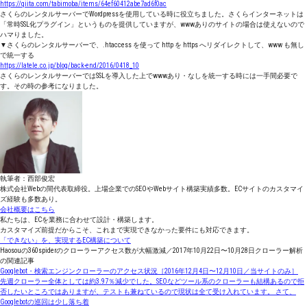
https://qiita.com/tabimoba/items/64ef60412abe7ad6f0ac
さくらのレンタルサーバーでWordpressを使用している時に役立ちました。さくらインターネットは
「常時SSL化プラグイン」というものを提供していますが、wwwありのサイトの場合は使えないので
ハマりました。
▼さくらのレンタルサーバーで、.htaccess を使って http を https へリダイレクトして、www も無し
で統一する
https://latele.co.jp/blog/back-end/2016/0418_10
さくらのレンタルサーバーではSSLを導入した上でwwwあり・なしを統一する時には一手間必要で
す。その時の参考になりました。
執筆者：西部俊宏
株式会社Webの間代表取締役。上場企業でのSEOやWebサイト構築実績多数。ECサイトのカスタマイ
ズ経験も多数あり。
会社概要はこちら
私たちは、ECを業務に合わせて設計・構築します。
カスタマイズ前提だからこそ、これまで実現できなかった要件にも対応できます。
「できない」を、実現するEC構築について
Haosouの360spiderのクローラーアクセス数が大幅激減／2017年10月22日〜10月28日クローラー解析
の関連記事
Googlebot・検索エンジンクローラーのアクセス状況［2016年12月4日〜12月10日／当サイトのみ］
先週クローラー全体としては約3.97％減少でした。SEOなどツール系のクローラーも結構あるので拒
否したいところではありますが、テストも兼ねているので現状は全て受け入れています。 さて、
Googlebotの巡回は少し落ち着