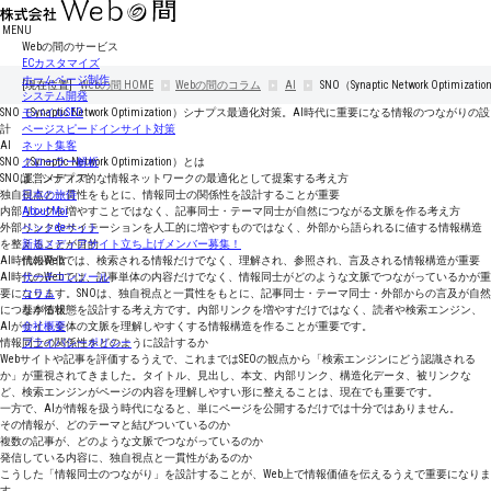
MENU
Webの間のサービス
ECカスタマイズ
ホームページ制作
[現在位置]
Webの間
HOME
Webの間のコラム
AI
SNO（Synaptic Network 
システム開発
SNO（Synaptic Network Optimization）シナプス最適化対策。AI時代に重要になる情報のつながりの設
モバイルSEO
計
ページスピードインサイト対策
AI
ネット集客
SNO（Synaptic Network Optimization）とは
クローラー解析
SNOは、シナプス的な情報ネットワークの最適化として提案する考え方
運営メディア
独自視点と一貫性をもとに、情報同士の関係性を設計することが重要
日本の旅侍
内部リンクを増やすことではなく、記事同士・テーマ同士が自然につながる文脈を作る考え方
About Moi
外部リンクやサイテーションを人工的に増やすものではなく、外部から語られるに値する情報構造
ペットdeペット
を整えることが目的
新規メディアサイト立ち上げメンバー募集！
AI時代のWebでは、検索される情報だけでなく、理解され、参照され、言及される情報構造が重要
情報発信
AI時代のWebでは、記事単体の内容だけでなく、情報同士がどのような文脈でつながっているかが重
サーチコンソール
要になります。SNOは、独自視点と一貫性をもとに、記事同士・テーマ同士・外部からの言及が自然
コラム
につながる状態を設計する考え方です。内部リンクを増やすだけではなく、読者や検索エンジン、
基本情報
AIがサイト全体の文脈を理解しやすくする情報構造を作ることが重要です。
会社概要
情報同士の関係性をどのように設計するか
プライバシーポリシー
Webサイトや記事を評価するうえで、これまではSEOの観点から「検索エンジンにどう認識される
か」が重視されてきました。タイトル、見出し、本文、内部リンク、構造化データ、被リンクな
ど、検索エンジンがページの内容を理解しやすい形に整えることは、現在でも重要です。
一方で、AIが情報を扱う時代になると、単にページを公開するだけでは十分ではありません。
その情報が、どのテーマと結びついているのか
複数の記事が、どのような文脈でつながっているのか
発信している内容に、独自視点と一貫性があるのか
こうした「情報同士のつながり」を設計することが、Web上で情報価値を伝えるうえで重要になりま
す。