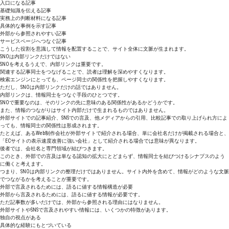
入口になる記事
基礎知識を伝える記事
実務上の判断材料になる記事
具体的な事例を示す記事
外部から参照されやすい記事
サービスページへつなぐ記事
こうした役割を意識して情報を配置することで、サイト全体に文脈が生まれます。
SNOは内部リンクだけではない
SNOを考えるうえで、内部リンクは重要です。
関連する記事同士をつなげることで、読者は理解を深めやすくなります。
検索エンジンにとっても、ページ同士の関係性を把握しやすくなります。
ただし、SNOは内部リンクだけの話ではありません。
内部リンクは、情報同士をつなぐ手段のひとつです。
SNOで重要なのは、そのリンクの先に意味のある関係性があるかどうかです。
また、情報のつながりはサイト内部だけで生まれるものではありません。
外部サイトでの記事紹介、SNSでの言及、他メディアからの引用、比較記事での取り上げられ方によ
っても、情報同士の関係性は形成されます。
たとえば、あるWeb制作会社が外部サイトで紹介される場合、単に会社名だけが掲載される場合と、
「ECサイトの表示速度改善に強い会社」として紹介される場合では意味が異なります。
後者では、会社名と専門領域が結びつきます。
このとき、外部での言及は単なる認知の拡大にとどまらず、情報同士を結びつけるシナプスのよう
に働くと考えます。
つまり、SNOは内部リンクの整理だけではありません。サイト内外を含めて、情報がどのような文脈
でつながるかを考えることが重要です。
外部で言及されるためには、語るに値する情報構造が必要
外部から言及されるためには、語るに値する情報が必要です。
ただ記事数が多いだけでは、外部から参照される理由にはなりません。
外部サイトやSNSで言及されやすい情報には、いくつかの特徴があります。
独自の視点がある
具体的な経験にもとづいている