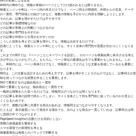
SNOが必要になる背景
AI時代のWebでは、情報が単独のページとしてだけ扱われるとは限りません。
検索エンジンやAIは、ページ内の本文だけでなく、ページ同士の関係性、外部からの言及、テーマ
の一貫性、専門領域との結びつきなど、複数の情報を手がかりに内容を理解しようとします。
そのため、記事を増やすだけでは不十分です
どの記事が基礎情報なのか
どの記事が実務上の判断につながるのか
どの記事が専門性を示すのか
どの記事が外部から引用されやすいのか
こうした役割を考えずに記事を増やしても、情報は点在するだけです。
読者にとっても、検索エンジンやAIにとっても、サイト全体の専門性や意図が伝わりにくくなりま
す。
これまでのSEOでは、1ページごとにキーワードを設定し、そのページを検索結果に表示させる考え
方が中心になりがちでした。もちろん、ページ単位の最適化は今でも重要かもしれません。しか
し、AI時代には、ページ単体だけでなく、情報群としてどのような文脈を形成しているかも重要に
なります。
SNOは、この文脈を設計するための考え方です。記事を増やすことそのものではなく、記事同士が意
味を持ってつながる状態を作ることを重視します。
SNOで重視するのは独自視点と一貫性
SNOで重要になるのは、独自視点と一貫性です。
一般的な情報をただ並べるだけでは、情報同士のつながりは弱くなります。
どの記事も単発の説明で終わってしまい、サイト全体として何を専門的に扱っているのかが見えに
くくなるためです。
一方で、複数の記事に共通する視点があれば、情報同士はつながりやすくなります。
たとえば、表示速度について発信する場合でも、次のような視点が一貫していれば、記事同士は同
じ思想の中でつながります。
PageSpeed Insightsの点数だけを目的にしない
実際の体感速度を重視する
スマホ環境での実用性を考える
画像最適化は画質とのバランスで判断する