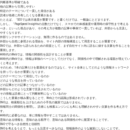
判断基準が明確である
他の記事から引用しやすい
特定のテーマについて一貫した発信がある
読者が他者に共有したくなる要素がある
たとえば、「SEOでは表示速度が重要です」と書くだけでは、一般論にとどまります。
しかし、「PageSpeed Insightsの点数だけでなく、スマホでの体感速度や運用時の保守性まで考える
べき」といった視点があり、その考え方が複数の記事や事例で一貫していれば、外部からも言及し
やすくなります。
外部リンクやサイテーションは、無理に作るものではありません。
外部から自然に参照される理由を、サイト内部の情報構造として用意することが重要です。
SNOでは、外部から語られるための前提として、まず自社サイト内に語るに値する文脈を作ることを
重視します。
AI時代のWebでは、情報の関係性を設計することが重要
AI時代のWebでは、情報は単独のページとしてだけでなく、関係性の中で理解される場面が増えてい
くと考えます。
そのため、1本の記事だけを最適化するのではなく、サイト全体としてどのような情報ネットワーク
を持っているかが重要になります。
どのテーマについて発信しているのか
どのような視点を持っているのか
どの記事がどの記事とつながっているのか
外部からどのような文脈で言及されているのか
その情報は読者にとって判断材料になっているのか
こうした要素が積み重なることで、Web上での認識は形成されていきます。
SNOは、検索順位を上げるための小手先の施策ではありません。
情報同士の関係性を整理し、読者にも検索エンジンにもAIにも理解されやすい文脈を作る考え方で
す。
AI時代に必要なのは、単に情報を増やすことではありません。
意味のある情報を、意味のある順序で、意味のある関係性の中に配置することです。
SNOで守るべき自然性と信頼性
SNOを考えるうえで、もっとも注意すべきなのは、情報操作のような施策にしないことです。