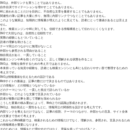
SNOは、外部リンクを買うことではありません。
自作自演でサイテーションを増やすことでもありません。
AIに拾われることだけを目的に、不自然な文章を量産することでもありません。
関連性の薄い記事を大量に作り、無理に内部リンクでつなぐことでもありません。
このような施策は、短期的に情報量が増えたように見えても、読者にとって価値があるとは言えま
せん。
また、検索エンジンやAIに対しても、信頼できる情報構造として伝わりにくくなります。
SNOで大切なのは、自然性と信頼性です。
実際の経験にもとづいていること
読者の理解を助けること
テーマ同士のつながりに無理がないこと
外部から参照される理由があること
独自視点があり、一貫していること
検索エンジンやAIを欺くのではなく、正しく理解される状態を作ること
SNOは、情報を操作するための考え方ではありません。
本来持っている知見や経験を、読者にも検索エンジンにもAIにも伝わりやすい形で整理するための
考え方です。
SNOは情報価値を伝えるための設計である
Webサイトの価値は、記事の数だけで決まるものではありません。
どの情報が、どの情報とつながっているか
どのテーマについて、一貫した視点で語られているか
外部から、どのような文脈で言及されているか
読者が複数の記事を通じて理解を深められるか
こうした要素の積み重ねによって、Web上での認識は形成されます。
SNOは、独自視点と一貫性をもとに、情報同士の関係性を設計する考え方です。
内部リンクを整えるだけではなく、記事の役割、テーマのつながり、外部からの言及、サイト全体
の文脈まで含めて考えます。
これからのWeb構築では、検索されるための情報だけでなく、理解され、参照され、言及されるため
の情報構造が重要になります。
そのためには、情報をただ増やすのではなく、意味を持ってつなげること。