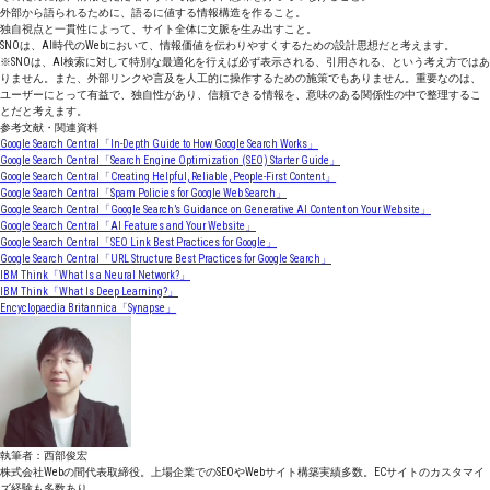
外部から語られるために、語るに値する情報構造を作ること。
独自視点と一貫性によって、サイト全体に文脈を生み出すこと。
SNOは、AI時代のWebにおいて、情報価値を伝わりやすくするための設計思想だと考えます。
※SNOは、AI検索に対して特別な最適化を行えば必ず表示される、引用される、という考え方ではあ
りません。また、外部リンクや言及を人工的に操作するための施策でもありません。重要なのは、
ユーザーにとって有益で、独自性があり、信頼できる情報を、意味のある関係性の中で整理するこ
とだと考えます。
参考文献・関連資料
Google Search Central「In-Depth Guide to How Google Search Works」
Google Search Central「Search Engine Optimization (SEO) Starter Guide」
Google Search Central「Creating Helpful, Reliable, People-First Content」
Google Search Central「Spam Policies for Google Web Search」
Google Search Central「Google Search’s Guidance on Generative AI Content on Your Website」
Google Search Central「AI Features and Your Website」
Google Search Central「SEO Link Best Practices for Google」
Google Search Central「URL Structure Best Practices for Google Search」
IBM Think「What Is a Neural Network?」
IBM Think「What Is Deep Learning?」
Encyclopaedia Britannica「Synapse」
執筆者：西部俊宏
株式会社Webの間代表取締役。上場企業でのSEOやWebサイト構築実績多数。ECサイトのカスタマイ
ズ経験も多数あり。