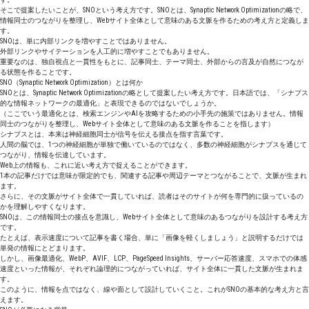
そこで提案したいことが、SNOという考え方です。SNOとは、Synaptic Network Optimizationの略で、
情報同士のつながりを整理し、Webサイト全体として意味のある文脈を作るための考え方と定義しま
す。
SNOは、単に内部リンクを増やすことではありません。
外部リンクやサイテーションを人工的に増やすことでもありません。
重要なのは、独自視点と一貫性をもとに、記事同士、テーマ同士、外部からの言及が自然につなが
る状態を作ることです。
SNO（Synaptic Network Optimization）とは何か
SNOとは、Synaptic Network Optimizationの略として提案したい考え方です。日本語では、「シナプス
的な情報ネットワークの最適化」と表現できるのではないでしょうか。
（ここでいう最適化とは、検索エンジンやAIを攻略するための小手先の施策ではありません。情報
同士のつながりを整理し、Webサイト全体として意味のある文脈を作ることを指します）
シナプスとは、本来は神経細胞同士が信号を伝える接点を指す言葉です。
人間の脳では、1つの神経細胞が単独で働いているのではなく、多数の神経細胞がシナプスを通じて
つながり、情報を伝達しています。
Web上の情報も、これに近い考え方で捉えることができます。
1本の記事だけでは意味が限定的でも、関連する記事や周辺テーマとつながることで、文脈が生まれ
ます。
さらに、その文脈がサイト全体で一貫していれば、読者はそのサイトが何を専門的に扱っているの
かを理解しやすくなります。
SNOは、この情報同士の接点を意識し、Webサイト全体として意味のあるつながりを設計する考え方
です。
たとえば、表示速度について記事を書く場合、単に「画像を軽くしましょう」と説明するだけでは
単発の情報にとどまります。
しかし、画像最適化、WebP、AVIF、LCP、PageSpeed Insights、サーバー応答速度、スマホでの体感
速度といった情報が、それぞれ論理的につながっていれば、サイト全体に一貫した文脈が生まれま
す。
このように、情報を点ではなく、線や面として設計していくこと。これがSNOの基本的な考え方と言
えます。