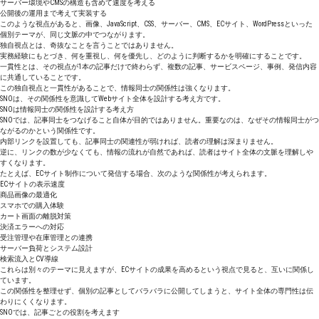
サーバー環境やCMSの構造も含めて速度を考える
公開後の運用まで考えて実装する
このような視点があると、画像、JavaScript、CSS、サーバー、CMS、ECサイト、WordPressといった
個別テーマが、同じ文脈の中でつながります。
独自視点とは、奇抜なことを言うことではありません。
実務経験にもとづき、何を重視し、何を優先し、どのように判断するかを明確にすることです。
一貫性とは、その視点が1本の記事だけで終わらず、複数の記事、サービスページ、事例、発信内容
に共通していることです。
この独自視点と一貫性があることで、情報同士の関係性は強くなります。
SNOは、その関係性を意識してWebサイト全体を設計する考え方です。
SNOは情報同士の関係性を設計する考え方
SNOでは、記事同士をつなげること自体が目的ではありません。重要なのは、なぜその情報同士がつ
ながるのかという関係性です。
内部リンクを設置しても、記事同士の関連性が弱ければ、読者の理解は深まりません。
逆に、リンクの数が少なくても、情報の流れが自然であれば、読者はサイト全体の文脈を理解しや
すくなります。
たとえば、ECサイト制作について発信する場合、次のような関係性が考えられます。
ECサイトの表示速度
商品画像の最適化
スマホでの購入体験
カート画面の離脱対策
決済エラーへの対応
受注管理や在庫管理との連携
サーバー負荷とシステム設計
検索流入とCV導線
これらは別々のテーマに見えますが、ECサイトの成果を高めるという視点で見ると、互いに関係し
ています。
この関係性を整理せず、個別の記事としてバラバラに公開してしまうと、サイト全体の専門性は伝
わりにくくなります。
SNOでは、記事ごとの役割を考えます