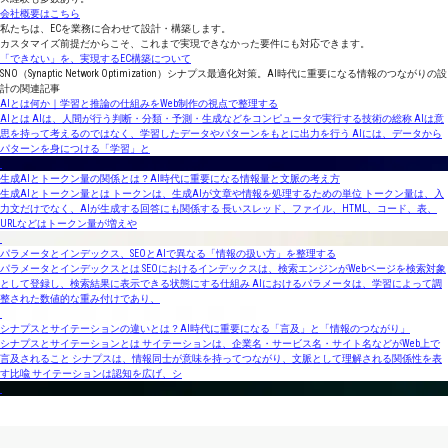
会社概要はこちら
私たちは、ECを業務に合わせて設計・構築します。
カスタマイズ前提だからこそ、これまで実現できなかった要件にも対応できます。
「できない」を、実現するEC構築について
SNO（Synaptic Network Optimization）シナプス最適化対策。AI時代に重要になる情報のつながりの設
計の関連記事
AIとは何か｜学習と推論の仕組みをWeb制作の視点で整理する
AIとは AIは、人間が行う判断・分類・予測・生成などをコンピュータで実行する技術の総称 AIは意
思を持って考えるのではなく、学習したデータやパターンをもとに出力を行う AIには、データから
パターンを身につける「学習」と
生成AIとトークン量の関係とは？AI時代に重要になる情報量と文脈の考え方
生成AIとトークン量とは トークンは、生成AIが文章や情報を処理するための単位 トークン量は、入
力文だけでなく、AIが生成する回答にも関係する 長いスレッド、ファイル、HTML、コード、表、
URLなどはトークン量が増えや
パラメータとインデックス、SEOとAIで異なる「情報の扱い方」を整理する
パラメータとインデックスとは SEOにおけるインデックスは、検索エンジンがWebページを検索対象
として登録し、検索結果に表示できる状態にする仕組み AIにおけるパラメータは、学習によって調
整された数値的な重み付けであり、
シナプスとサイテーションの違いとは？AI時代に重要になる「言及」と「情報のつながり」
シナプスとサイテーションとは サイテーションは、企業名・サービス名・サイト名などがWeb上で
言及されること シナプスは、情報同士が意味を持ってつながり、文脈として理解される関係性を表
す比喩 サイテーションは認知を広げ、シ